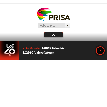
En Directo
LOS40 Colombia
LOS40
Valen Gómez
Tu audio se ha acabado.
Te redirigiremos al directo.
5 "
DIRECTO
CANCELAR