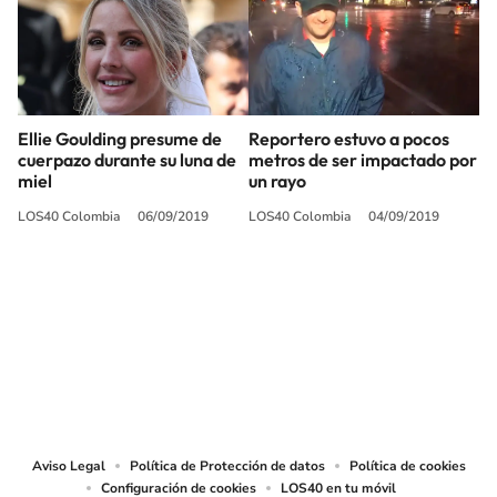
Ellie Goulding presume de
Reportero estuvo a pocos
cuerpazo durante su luna de
metros de ser impactado por
miel
un rayo
LOS40 Colombia
06/09/2019
LOS40 Colombia
04/09/2019
SIGUE A
LOS40 COLOMBIA
© CARACOL S.A. Todos los derechos reservados.
CARACOL S.A. realiza una reserva expresa de las reproducciones y usos de
las obras y otras prestaciones accesibles desde este sitio web a medios de
lectura mecánica u otros medios que resulten adecuados.
Aviso Legal
Política de Protección de datos
Política de cookies
Configuración de cookies
LOS40 en tu móvil