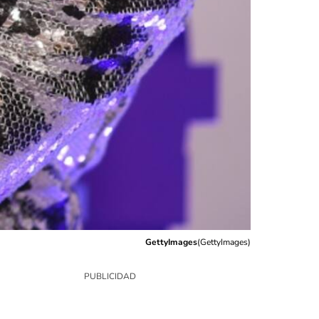
GettyImages
(
GettyImages
)