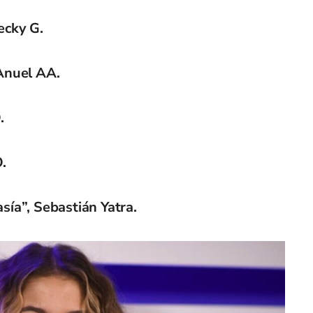
ecky G.
Anuel AA.
.
.
sía”, Sebastián Yatra.