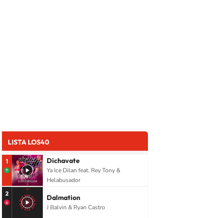
LISTA LOS40
Dichavate
1
Ya Ice Dilan feat. Rey Tony &
Helabusador
2
Dalmation
J Balvin & Ryan Castro