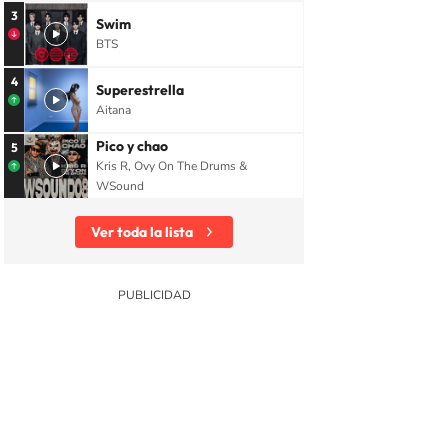
3
Swim
BTS
4
Superestrella
Aitana
Pico y chao
5
Kris R, Ovy On The Drums &
WSound
Ver toda la lista