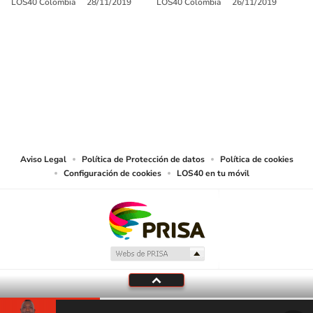
LOS40 Colombia
28/11/2019
LOS40 Colombia
26/11/2019
SIGUE A
LOS40 COLOMBIA
© CARACOL S.A. Todos los derechos reservados.
CARACOL S.A. realiza una reserva expresa de las reproducciones y usos de
las obras y otras prestaciones accesibles desde este sitio web a medios de
lectura mecánica u otros medios que resulten adecuados.
Aviso Legal
Política de Protección de datos
Política de cookies
Configuración de cookies
LOS40 en tu móvil