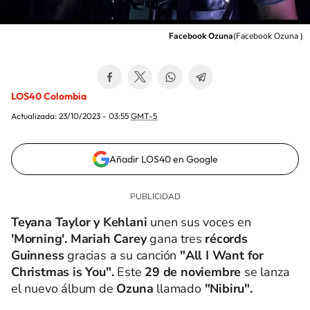
Facebook Ozuna
(
Facebook Ozuna
)
LOS40 Colombia
Actualizada:
23/10/2023 - 03:55
GMT-5
Añadir LOS40 en Google
Teyana Taylor y Kehlani
unen sus voces en
'Morning'. Mariah Carey
gana tres
récords
Guinness
gracias a su canción
"All I Want for
Christmas is You".
Este
29 de noviembre
se lanza
el nuevo álbum de
Ozuna
llamado
"Nibiru".