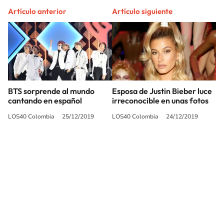
Artículo anterior
Artículo siguiente
BTS sorprende al mundo
Esposa de Justin Bieber luce
cantando en español
irreconocible en unas fotos
LOS40 Colombia
25/12/2019
LOS40 Colombia
24/12/2019
SIGUE A
LOS40 COLOMBIA
© CARACOL S.A. Todos los derechos reservados.
CARACOL S.A. realiza una reserva expresa de las reproducciones y usos de
las obras y otras prestaciones accesibles desde este sitio web a medios de
lectura mecánica u otros medios que resulten adecuados.