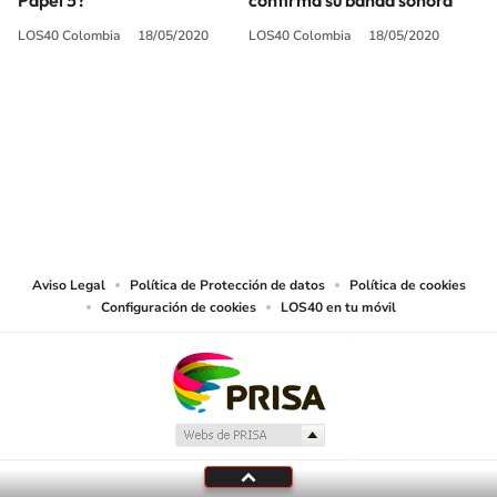
LOS40 Colombia
18/05/2020
LOS40 Colombia
18/05/2020
SIGUE A
LOS40 COLOMBIA
© CARACOL S.A. Todos los derechos reservados.
CARACOL S.A. realiza una reserva expresa de las reproducciones y usos de
las obras y otras prestaciones accesibles desde este sitio web a medios de
lectura mecánica u otros medios que resulten adecuados.
Aviso Legal
Política de Protección de datos
Política de cookies
Configuración de cookies
LOS40 en tu móvil