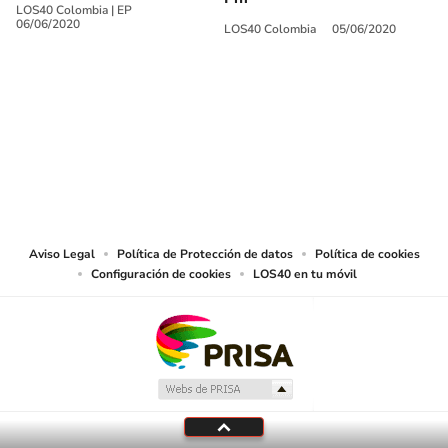
LOS40 Colombia
|
EP
06/06/2020
LOS40 Colombia
05/06/2020
SIGUE A
LOS40 COLOMBIA
© CARACOL S.A. Todos los derechos reservados.
CARACOL S.A. realiza una reserva expresa de las reproducciones y usos de
las obras y otras prestaciones accesibles desde este sitio web a medios de
lectura mecánica u otros medios que resulten adecuados.
Aviso Legal
Política de Protección de datos
Política de cookies
Configuración de cookies
LOS40 en tu móvil