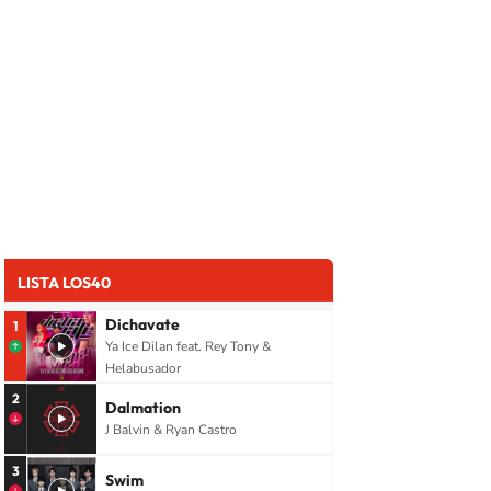
LISTA LOS40
Dichavate
1
Ya Ice Dilan feat. Rey Tony &
Helabusador
2
Dalmation
J Balvin & Ryan Castro
3
Swim