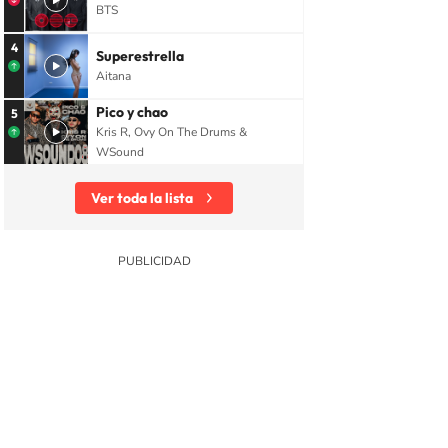
BTS
4
Superestrella
Aitana
Pico y chao
5
Kris R, Ovy On The Drums &
WSound
Ver toda la lista
ía
Telecomunicaciones
Comunicaciones
Comunicación