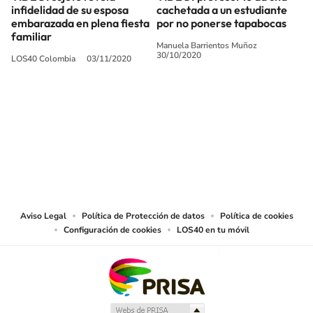
infidelidad de su esposa
cachetada a un estudiante
embarazada en plena fiesta
por no ponerse tapabocas
familiar
Manuela Barrientos Muñoz
30/10/2020
LOS40 Colombia
03/11/2020
SIGUE A
LOS40 COLOMBIA
© CARACOL S.A. Todos los derechos reservados.
CARACOL S.A. realiza una reserva expresa de las reproducciones y usos de
las obras y otras prestaciones accesibles desde este sitio web a medios de
lectura mecánica u otros medios que resulten adecuados.
Aviso Legal
Política de Protección de datos
Política de cookies
Configuración de cookies
LOS40 en tu móvil