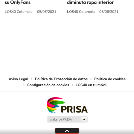
su OnlyFans
diminuta ropa interior
LOS40 Colombia
05/06/2021
LOS40 Colombia
05/06/2021
SIGUE A
LOS40 COLOMBIA
© CARACOL S.A. Todos los derechos reservados.
CARACOL S.A. realiza una reserva expresa de las reproducciones y usos de
las obras y otras prestaciones accesibles desde este sitio web a medios de
lectura mecánica u otros medios que resulten adecuados.
Aviso Legal
Política de Protección de datos
Política de cookies
Configuración de cookies
LOS40 en tu móvil