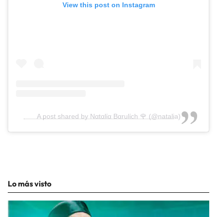
View this post on Instagram
A post shared by Ναtαlία Bαrulίch 🌹 (@natalia)
Lo más visto