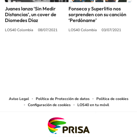
Juanes lanza ‘Sin Medir
Fonseca y Superlitio nos
Distancias’, un cover de
sorprenden con su canción
Diomedes Díaz
‘Perdóname’
LOS40 Colombia
08/07/2021
LOS40 Colombia
03/07/2021
SIGUE A
LOS40 COLOMBIA
© CARACOL S.A. Todos los derechos reservados.
CARACOL S.A. realiza una reserva expresa de las reproducciones y usos de
las obras y otras prestaciones accesibles desde este sitio web a medios de
lectura mecánica u otros medios que resulten adecuados.
Aviso Legal
Política de Protección de datos
Política de cookies
Configuración de cookies
LOS40 en tu móvil