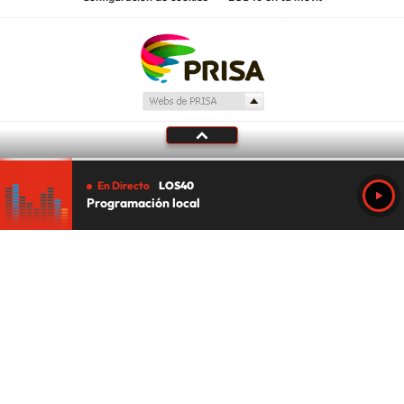
En Directo
LOS40
Programación local
Tu audio se ha acabado.
Te redirigiremos al directo.
5 "
DIRECTO
CANCELAR