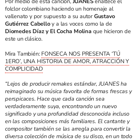
Por medio de esta canción,
JUANES
enaltece el
folclor colombiano haciendo un homenaje al
vallenato y por supuesto a su autor
Gustavo
Gutiérrez Cabello
y a las voces como la de
Diomedes Díaz y El Cocha Molina
que hicieron de
este un clásico.
Mira También:
FONSECA NOS PRESENTA ‘TÚ
1ERO’, UNA HISTORIA DE AMOR, ATRACCIÓN Y
COMPLICIDAD
“Lejos de producir remakes estándar, JUANES ha
reimaginado su música favorita de formas frescas y
perspicaces. Hace que cada canción sea
verdaderamente suya, encontrando un nuevo
significado y una profundidad desconocida incluso
en las composiciones más familiares. El cantante y
compositor también se las arregla para convertir la
diversa colección de música de su disco, en un todo