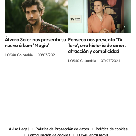
Álvaro Soler nos presenta su
Fonseca nos presenta ‘Tú
nuevo álbum 'Magia'
1ero’, una historia de amor,
atracción y complicidad
LOS40 Colombia
09/07/2021
LOS40 Colombia
07/07/2021
SIGUE A
LOS40 COLOMBIA
© CARACOL S.A. Todos los derechos reservados.
CARACOL S.A. realiza una reserva expresa de las reproducciones y usos de
las obras y otras prestaciones accesibles desde este sitio web a medios de
lectura mecánica u otros medios que resulten adecuados.
Aviso Legal
Política de Protección de datos
Política de cookies
Configuración de cookies
LOS40 en tu móvil