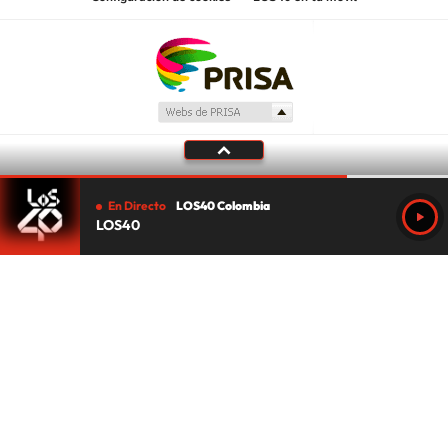
En Directo
LOS40 Colombia
LOS40
Tu audio se ha acabado.
Te redirigiremos al directo.
5 "
DIRECTO
CANCELAR