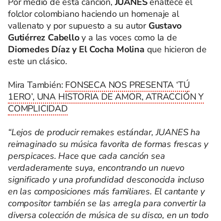
Por medio de esta canción,
JUANES
enaltece el
folclor colombiano haciendo un homenaje al
vallenato y por supuesto a su autor
Gustavo
Gutiérrez Cabello
y a las voces como la de
Diomedes Díaz y El Cocha Molina
que hicieron de
este un clásico.
Mira También:
FONSECA NOS PRESENTA ‘TÚ
1ERO’, UNA HISTORIA DE AMOR, ATRACCIÓN Y
COMPLICIDAD
“Lejos de producir remakes estándar, JUANES ha
reimaginado su música favorita de formas frescas y
perspicaces. Hace que cada canción sea
verdaderamente suya, encontrando un nuevo
significado y una profundidad desconocida incluso
en las composiciones más familiares. El cantante y
compositor también se las arregla para convertir la
diversa colección de música de su disco, en un todo