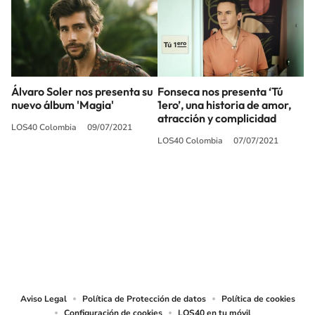
Álvaro Soler nos presenta su
Fonseca nos presenta ‘Tú
nuevo álbum 'Magia'
1ero’, una historia de amor,
atracción y complicidad
LOS40 Colombia
09/07/2021
LOS40 Colombia
07/07/2021
SIGUE A
LOS40 COLOMBIA
© CARACOL S.A. Todos los derechos reservados.
CARACOL S.A. realiza una reserva expresa de las reproducciones y usos de
las obras y otras prestaciones accesibles desde este sitio web a medios de
lectura mecánica u otros medios que resulten adecuados.
Aviso Legal
Política de Protección de datos
Política de cookies
Configuración de cookies
LOS40 en tu móvil