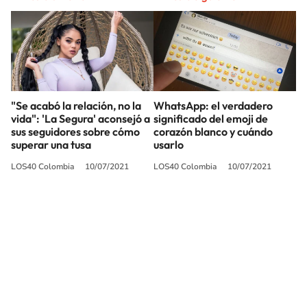
"Se acabó la relación, no la
WhatsApp: el verdadero
vida": 'La Segura' aconsejó a
significado del emoji de
sus seguidores sobre cómo
corazón blanco y cuándo
superar una tusa
usarlo
LOS40 Colombia
10/07/2021
LOS40 Colombia
10/07/2021
SIGUE A
LOS40 COLOMBIA
© CARACOL S.A. Todos los derechos reservados.
CARACOL S.A. realiza una reserva expresa de las reproducciones y usos de
las obras y otras prestaciones accesibles desde este sitio web a medios de
lectura mecánica u otros medios que resulten adecuados.