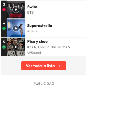
3
Swim
BTS
4
Superestrella
Aitana
Pico y chao
5
Kris R, Ovy On The Drums &
WSound
Ver toda la lista