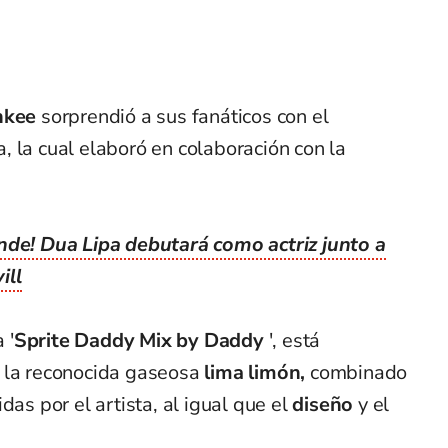
nkee
sorprendió a sus fanáticos con el
 la cual elaboró en colaboración con la
nde! Dua Lipa debutará como actriz junto a
ill
 '
Sprite Daddy Mix by Daddy
', está
e la reconocida gaseosa
lima limón,
combinado
idas por el artista, al igual que el
diseño
y el