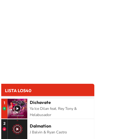
LISTA LOS40
Dichavate
1
Ya Ice Dilan feat. Rey Tony &
Helabusador
2
Dalmation
J Balvin & Ryan Castro