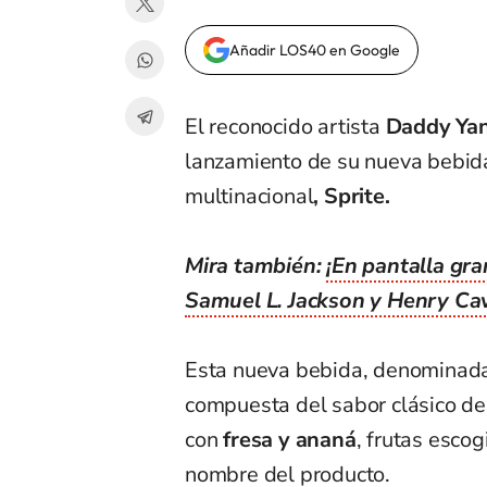
Añadir LOS40 en Google
El reconocido artista
Daddy Ya
lanzamiento de su nueva bebida,
multinacional
, Sprite.
Mira también:
¡En pantalla gra
Samuel L. Jackson y Henry Cav
Esta nueva bebida, denominada
compuesta del sabor clásico d
con
fresa y ananá
, frutas escog
nombre del producto.