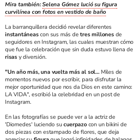
Mira también:
Selena Gómez lució su figura
curvilínea con fotos en vestido de baño
La barranquillera decidió revelar diferentes
instantáneas
con sus más de
tres millones
de
seguidores en Instagram, las cuales muestran cómo
que fue la celebración que sin duda estuvo llena de
risas
y diversión.
"Un año más, una vuelta más al sol…
Miles de
momentos nuevos por escribir, para disfrutar la
mejor oportunidad que nos da Dios en este camino:
LA VIDA", escribió la celebridad en un post de
Instagram.
En las fotografías se puede ver a la actriz de
'Diomedes' luciendo su
cuerpazo
con un bikini de
dos piezas con estampado de flores, que deja
apreciar su
figura
que logró infinidades de halagos