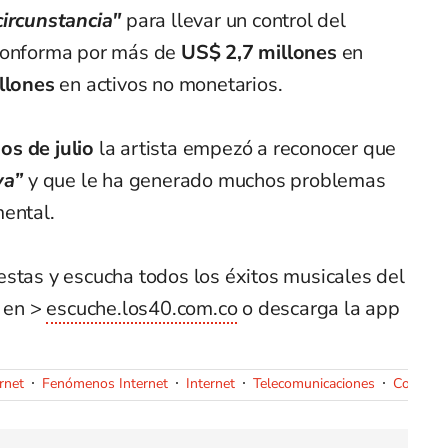
circunstancia"
para llevar un control del
 conforma por más de
US$ 2,7 millones
en
llones
en activos no monetarios.
ios de julio
la artista empezó a reconocer que
va”
y que le ha generado muchos problemas
mental.
estas y escucha todos los éxitos musicales del
 en >
escuche.los40.com.co
o descarga la app
ernet
Fenómenos Internet
Internet
Telecomunicaciones
Comunic