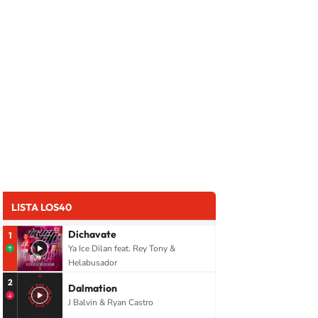
LISTA LOS40
Dichavate
1
Ya Ice Dilan feat. Rey Tony &
Helabusador
2
Dalmation
J Balvin & Ryan Castro