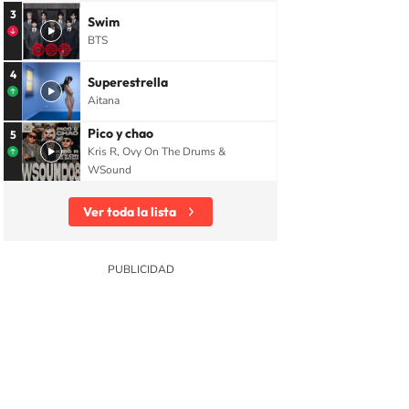
3
Swim
BTS
4
Superestrella
Aitana
Pico y chao
5
Kris R, Ovy On The Drums &
WSound
Ver toda la lista