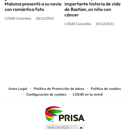
Maluma presentó a su novia
importante historia de vida
con romántica foto
de Bastían, un niño con
cáncer
LOS40 Colombia
25/12/2021
LOS40 Colombia
25/12/2021
SIGUE A
LOS40 COLOMBIA
© CARACOL S.A. Todos los derechos reservados.
CARACOL S.A. realiza una reserva expresa de las reproducciones y usos de
las obras y otras prestaciones accesibles desde este sitio web a medios de
lectura mecánica u otros medios que resulten adecuados.
Aviso Legal
Política de Protección de datos
Política de cookies
Configuración de cookies
LOS40 en tu móvil