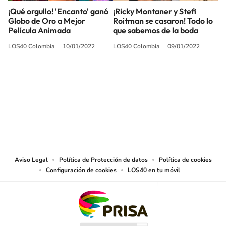
¡Qué orgullo! 'Encanto' ganó
¡Ricky Montaner y Stefi
Globo de Oro a Mejor
Roitman se casaron! Todo lo
Película Animada
que sabemos de la boda
LOS40 Colombia
10/01/2022
LOS40 Colombia
09/01/2022
SIGUE A
LOS40 COLOMBIA
© CARACOL S.A. Todos los derechos reservados.
CARACOL S.A. realiza una reserva expresa de las reproducciones y usos de
las obras y otras prestaciones accesibles desde este sitio web a medios de
lectura mecánica u otros medios que resulten adecuados.
Aviso Legal
Política de Protección de datos
Política de cookies
Configuración de cookies
LOS40 en tu móvil