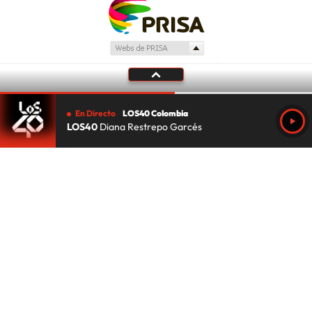
En Directo
LOS40 Colombia
LOS40
Diana Restrepo Garcés
Tu audio se ha acabado.
Te redirigiremos al directo.
5 "
DIRECTO
CANCELAR