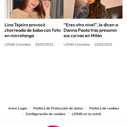
Lina Tejeiro provocó
“Eres otro nivel”, le dicen a
chorreada de baba con foto
Danna Paola tras presumir
en microtanga
sus curvas en Milán
LOS40 Colombia
23/02/2022
LOS40 Colombia
22/02/2022
SIGUE A
LOS40 COLOMBIA
© CARACOL S.A. Todos los derechos reservados.
CARACOL S.A. realiza una reserva expresa de las reproducciones y usos de
las obras y otras prestaciones accesibles desde este sitio web a medios de
lectura mecánica u otros medios que resulten adecuados.
Aviso Legal
Política de Protección de datos
Política de cookies
Configuración de cookies
LOS40 en tu móvil