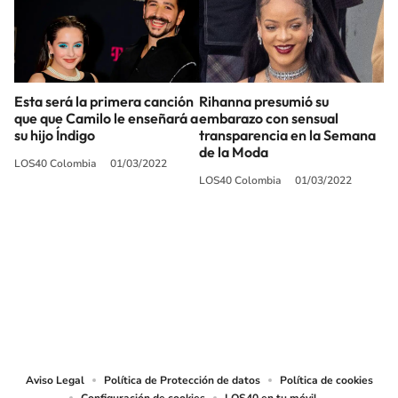
Esta será la primera canción
Rihanna presumió su
que que Camilo le enseñará a
embarazo con sensual
su hijo Índigo
transparencia en la Semana
de la Moda
LOS40 Colombia
01/03/2022
LOS40 Colombia
01/03/2022
SIGUE A
LOS40 COLOMBIA
© CARACOL S.A. Todos los derechos reservados.
CARACOL S.A. realiza una reserva expresa de las reproducciones y usos de
las obras y otras prestaciones accesibles desde este sitio web a medios de
lectura mecánica u otros medios que resulten adecuados.
Aviso Legal
Política de Protección de datos
Política de cookies
Configuración de cookies
LOS40 en tu móvil