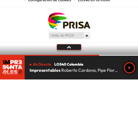
En Directo
LOS40 Colombia
Impresentables
Roberto Cardona; Pipe Florez; Lu Da Silva
Tu audio se ha acabado.
Te redirigiremos al directo.
5 "
DIRECTO
CANCELAR