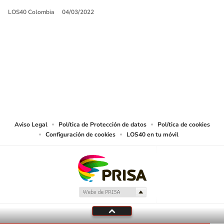
LOS40 Colombia
04/03/2022
SIGUE A
LOS40 COLOMBIA
© CARACOL S.A. Todos los derechos reservados.
CARACOL S.A. realiza una reserva expresa de las reproducciones y usos de
las obras y otras prestaciones accesibles desde este sitio web a medios de
lectura mecánica u otros medios que resulten adecuados.
Aviso Legal
Política de Protección de datos
Política de cookies
Configuración de cookies
LOS40 en tu móvil