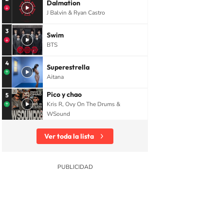
Dalmation
J Balvin & Ryan Castro
3
Swim
BTS
4
Superestrella
Aitana
Pico y chao
5
Kris R, Ovy On The Drums &
WSound
Ver toda la lista