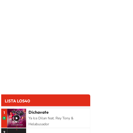
LISTA LOS40
Dichavate
1
Ya Ice Dilan feat. Rey Tony &
Helabusador
2