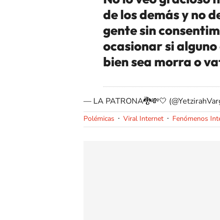
de los demás y no d
gente sin consentimi
ocasionar si alguno 
bien sea morra o va
— LA PATRONA🐉💸🤍 (@YetzirahVar
Polémicas
Viral Internet
Fenómenos Int