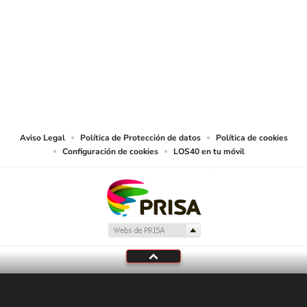
SIGUE A
LOS40 COLOMBIA
© CARACOL S.A. Todos los derechos reservados.
CARACOL S.A. realiza una reserva expresa de las reproducciones y usos de
las obras y otras prestaciones accesibles desde este sitio web a medios de
lectura mecánica u otros medios que resulten adecuados.
Aviso Legal
Política de Protección de datos
Política de cookies
Configuración de cookies
LOS40 en tu móvil
En Directo
LOS40 Colombia