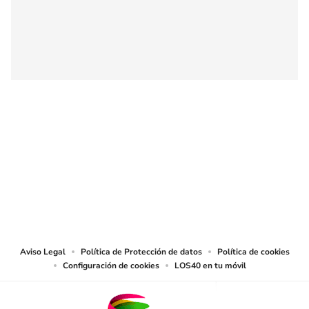
SIGUE A
LOS40 COLOMBIA
© CARACOL S.A. Todos los derechos reservados.
CARACOL S.A. realiza una reserva expresa de las reproducciones y usos de
las obras y otras prestaciones accesibles desde este sitio web a medios de
lectura mecánica u otros medios que resulten adecuados.
Aviso Legal
Política de Protección de datos
Política de cookies
Configuración de cookies
LOS40 en tu móvil