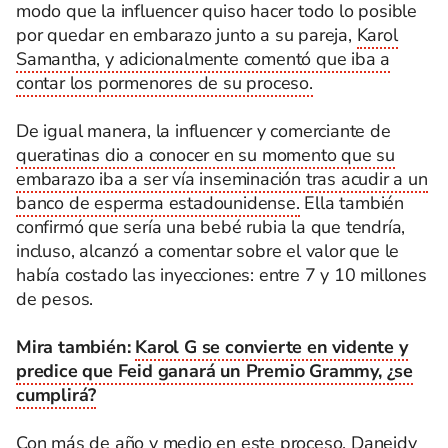
modo que la influencer quiso hacer todo lo posible
por quedar en embarazo junto a su pareja,
Karol
Samantha, y adicionalmente comentó que iba a
contar los pormenores de su proceso.
De igual manera, la influencer y comerciante de
queratinas dio a conocer en su momento que su
embarazo iba a ser vía inseminación tras acudir a un
banco de esperma estadounidense.
Ella también
confirmó que sería una bebé rubia la que tendría,
incluso, alcanzó a comentar sobre el valor que le
había costado las inyecciones: entre 7 y 10 millones
de pesos.
Mira también:
Karol G se convierte en vidente y
predice que Feid ganará un Premio Grammy, ¿se
cumplirá?
Con más de año y medio en este proceso,
Daneidy