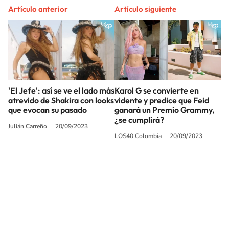
Artículo anterior
Artículo siguiente
'El Jefe': así se ve el lado más
Karol G se convierte en
atrevido de Shakira con looks
vidente y predice que Feid
que evocan su pasado
ganará un Premio Grammy,
¿se cumplirá?
Julián Carreño
20/09/2023
LOS40 Colombia
20/09/2023
SIGUE A
LOS40 COLOMBIA
© CARACOL S.A. Todos los derechos reservados.
CARACOL S.A. realiza una reserva expresa de las reproducciones y usos de
las obras y otras prestaciones accesibles desde este sitio web a medios de
lectura mecánica u otros medios que resulten adecuados.