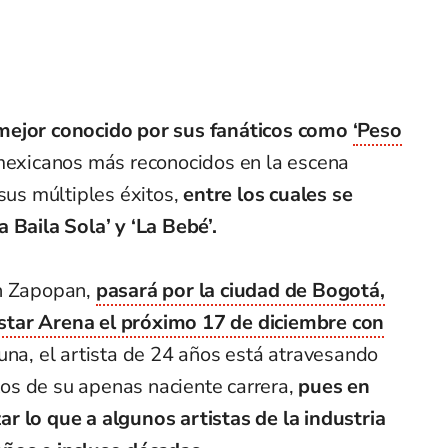
mejor conocido por sus fanáticos como
‘Peso
s mexicanos más reconocidos en la escena
 sus múltiples éxitos,
entre los cuales se
 Baila Sola’ y ‘La Bebé’.
n Zapopan,
pasará por la ciudad de Bogotá,
star Arena el próximo 17 de diciembre con
na, el artista de 24 años está atravesando
s de su apenas naciente carrera,
pues en
r lo que a algunos artistas de la industria