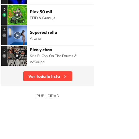
3
Piex 50 mil
FEID & Granuja
4
Superestrella
Aitana
Pico y chao
5
Kris R, Ovy On The Drums &
WSound
Ver toda la lista