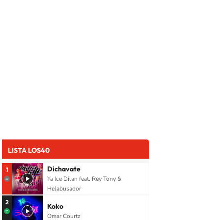
LISTA LOS40
Dichavate
1
Ya Ice Dilan feat. Rey Tony &
Helabusador
2
Koko
Omar Courtz