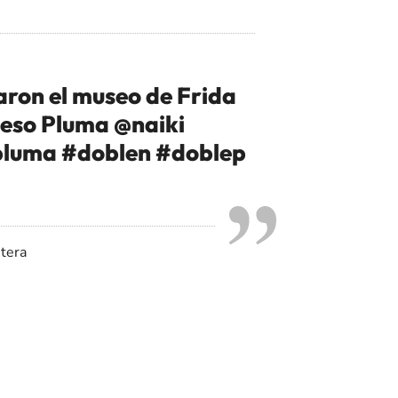
taron el museo de Frida
eso Pluma @naiki
pluma
#doblen
#doblep
tera