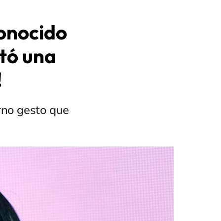
onocido
stó una
!
rno gesto que