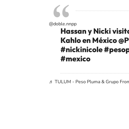
@doble.nnpp
Hassan y Nicki visi
Kahlo en México @P
#nickinicole
#peso
#mexico
♬ TULUM - Peso Pluma & Grupo Fron