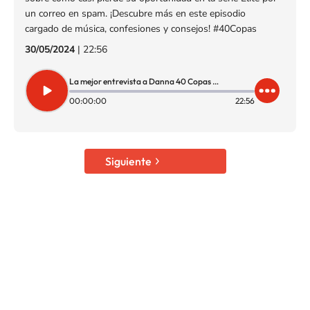
un correo en spam. ¡Descubre más en este episodio
cargado de música, confesiones y consejos! #40Copas
30/05/2024
|
22:56
La mejor entrevista a Danna 40 Copas de LOS40 Colombia
00:00:00
22:56
Siguiente
SIGUE A
LOS40 COLOMBIA
© CARACOL S.A. Todos los derechos reservados.
CARACOL S.A. realiza una reserva expresa de las reproducciones y usos de