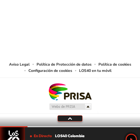
SIGUE A
LOS40 COLOMBIA
© CARACOL S.A. Todos los derechos reservados.
CARACOL S.A. realiza una reserva expresa de las reproducciones y usos de
las obras y otras prestaciones accesibles desde este sitio web a medios de
lectura mecánica u otros medios que resulten adecuados.
Aviso Legal
Política de Protección de datos
Política de cookies
Configuración de cookies
LOS40 en tu móvil
En Directo
LOS40 Colombia