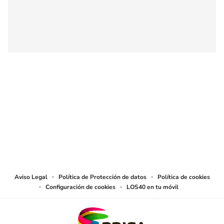
SIGUE A
LOS40 COLOMBIA
© CARACOL S.A. Todos los derechos reservados.
CARACOL S.A. realiza una reserva expresa de las reproducciones y usos de
las obras y otras prestaciones accesibles desde este sitio web a medios de
lectura mecánica u otros medios que resulten adecuados.
Aviso Legal
Política de Protección de datos
Política de cookies
Configuración de cookies
LOS40 en tu móvil