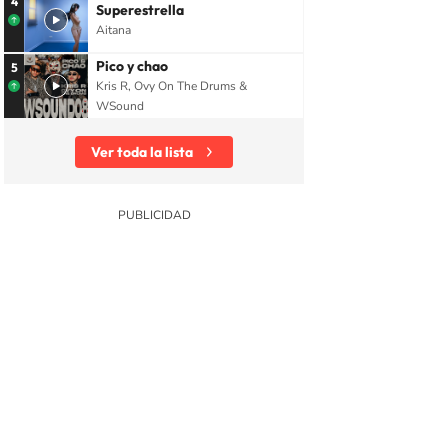
4
Superestrella
Aitana
Pico y chao
5
Kris R, Ovy On The Drums &
WSound
Ver toda la lista