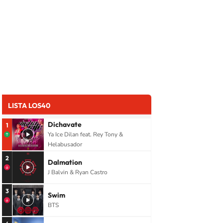
LISTA LOS40
Dichavate
1
Ya Ice Dilan feat. Rey Tony &
Helabusador
2
Dalmation
J Balvin & Ryan Castro
3
Swim
BTS