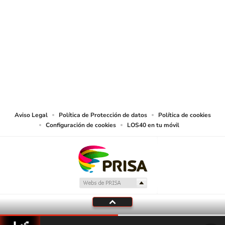
SIGUE A
LOS40 COLOMBIA
© CARACOL S.A. Todos los derechos reservados.
CARACOL S.A. realiza una reserva expresa de las reproducciones y usos de
las obras y otras prestaciones accesibles desde este sitio web a medios de
lectura mecánica u otros medios que resulten adecuados.
Aviso Legal
Política de Protección de datos
Política de cookies
Configuración de cookies
LOS40 en tu móvil