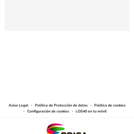
SIGUE A
LOS40 COLOMBIA
© CARACOL S.A. Todos los derechos reservados.
CARACOL S.A. realiza una reserva expresa de las reproducciones y usos de
las obras y otras prestaciones accesibles desde este sitio web a medios de
lectura mecánica u otros medios que resulten adecuados.
Aviso Legal
Política de Protección de datos
Política de cookies
Configuración de cookies
LOS40 en tu móvil