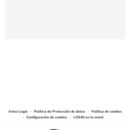
SIGUE A
LOS40 COLOMBIA
© CARACOL S.A. Todos los derechos reservados.
CARACOL S.A. realiza una reserva expresa de las reproducciones y usos de
las obras y otras prestaciones accesibles desde este sitio web a medios de
lectura mecánica u otros medios que resulten adecuados.
Aviso Legal
Política de Protección de datos
Política de cookies
Configuración de cookies
LOS40 en tu móvil