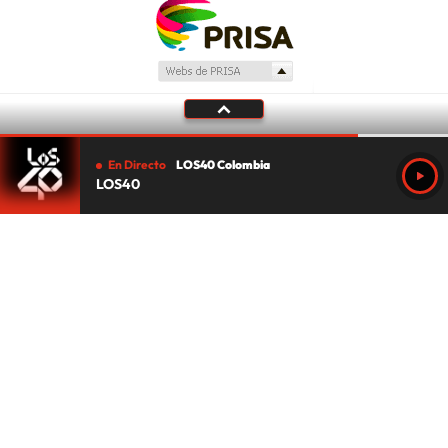
En Directo
LOS40 Colombia
LOS40
Tu audio se ha acabado.
Te redirigiremos al directo.
5 "
DIRECTO
CANCELAR