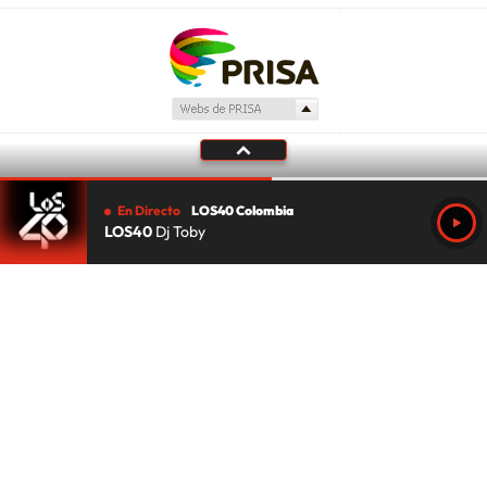
En Directo
LOS40 Colombia
LOS40
Dj Toby
Tu audio se ha acabado.
Te redirigiremos al directo.
5 "
DIRECTO
CANCELAR