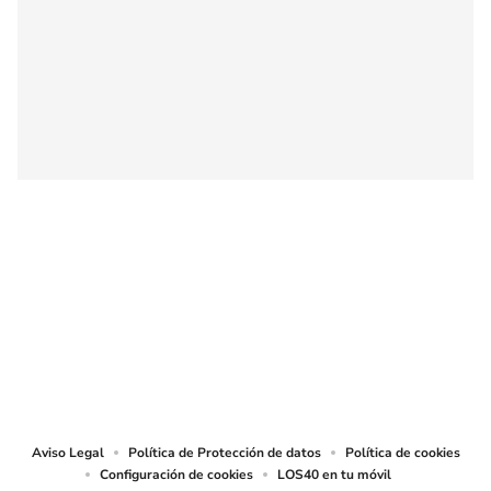
SIGUE A
LOS40 COLOMBIA
© CARACOL S.A. Todos los derechos reservados.
CARACOL S.A. realiza una reserva expresa de las reproducciones y usos de
las obras y otras prestaciones accesibles desde este sitio web a medios de
lectura mecánica u otros medios que resulten adecuados.
Aviso Legal
Política de Protección de datos
Política de cookies
Configuración de cookies
LOS40 en tu móvil