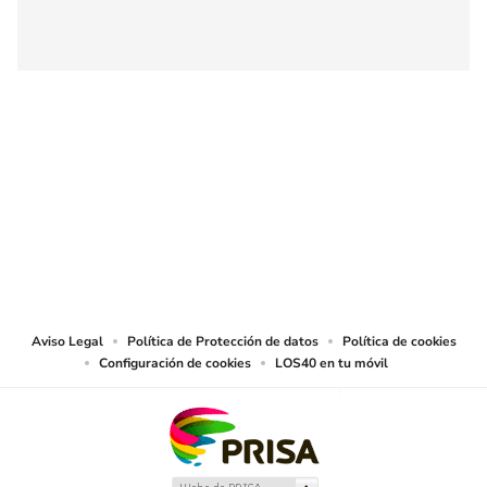
SIGUE A
LOS40 COLOMBIA
© CARACOL S.A. Todos los derechos reservados.
CARACOL S.A. realiza una reserva expresa de las reproducciones y usos de
las obras y otras prestaciones accesibles desde este sitio web a medios de
lectura mecánica u otros medios que resulten adecuados.
Aviso Legal
Política de Protección de datos
Política de cookies
Configuración de cookies
LOS40 en tu móvil