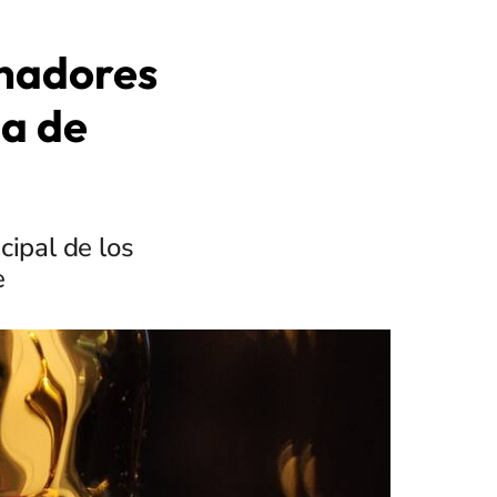
anadores
ia de
cipal de los
e