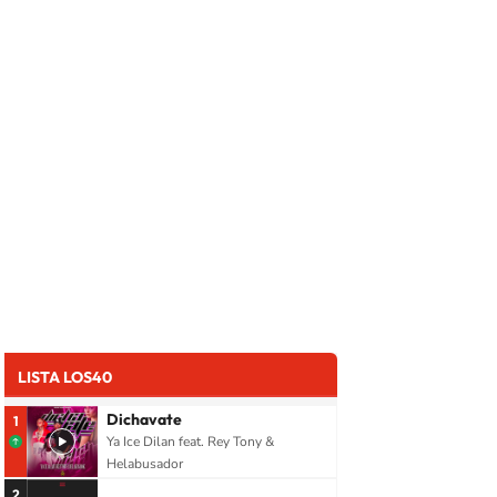
LISTA LOS40
Dichavate
1
Ya Ice Dilan feat. Rey Tony &
Helabusador
2