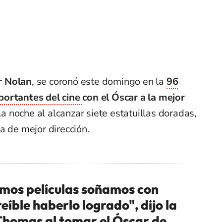
r Nolan
, se coronó este domingo en la
96
ortantes del cine
con el Óscar a la mejor
la noche al alcanzar siete estatuillas doradas,
a de mejor dirección.
emos películas soñamos con
eíble haberlo logrado", dijo la
homas al tomar el Óscar de