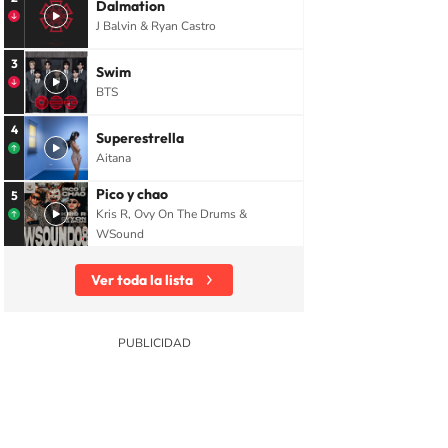
Dalmation
J Balvin & Ryan Castro
3
Swim
BTS
4
Superestrella
Aitana
Pico y chao
5
Kris R, Ovy On The Drums &
WSound
Ver toda la lista