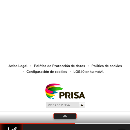
SIGUE A
LOS40 COLOMBIA
© CARACOL S.A. Todos los derechos reservados.
CARACOL S.A. realiza una reserva expresa de las reproducciones y usos de
las obras y otras prestaciones accesibles desde este sitio web a medios de
lectura mecánica u otros medios que resulten adecuados.
Aviso Legal
Política de Protección de datos
Política de cookies
Configuración de cookies
LOS40 en tu móvil