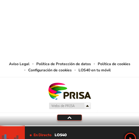
SIGUE A
LOS40 COLOMBIA
© CARACOL S.A. Todos los derechos reservados.
CARACOL S.A. realiza una reserva expresa de las reproducciones y usos de
las obras y otras prestaciones accesibles desde este sitio web a medios de
lectura mecánica u otros medios que resulten adecuados.
Aviso Legal
Política de Protección de datos
Política de cookies
Configuración de cookies
LOS40 en tu móvil
En Directo
LOS40