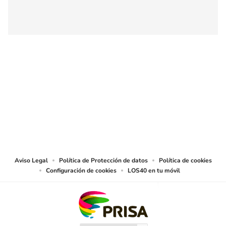
SIGUE A
LOS40 COLOMBIA
© CARACOL S.A. Todos los derechos reservados.
CARACOL S.A. realiza una reserva expresa de las reproducciones y usos de
las obras y otras prestaciones accesibles desde este sitio web a medios de
lectura mecánica u otros medios que resulten adecuados.
Aviso Legal
Política de Protección de datos
Política de cookies
Configuración de cookies
LOS40 en tu móvil