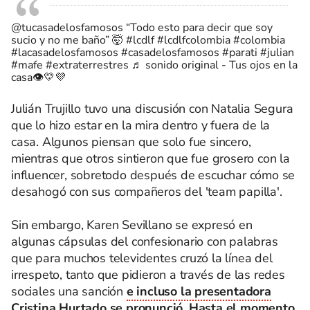
@tucasadelosfamosos
“Todo esto para decir que soy
sucio y no me baño” 🤯
#lcdlf
#lcdlfcolombia
#colombia
#lacasadelosfamosos
#casadelosfamosos
#parati
#julian
#mafe
#extraterrestres
♬ sonido original - Tus ojos en la
casa👁️💛💜
Julián Trujillo tuvo una discusión con Natalia Segura
que lo hizo estar en la mira dentro y fuera de la
casa. Algunos piensan que solo fue sincero,
mientras que otros sintieron que fue grosero con la
influencer, sobretodo después de escuchar cómo se
desahogó con sus compañeros del 'team papilla'.
Sin embargo, Karen Sevillano se expresó en
algunas cápsulas del confesionario con palabras
que para muchos televidentes cruzó la línea del
irrespeto, tanto que pidieron a través de las redes
sociales una sanción
e incluso la presentadora
Cristina Hurtado se pronunció.
Hasta el momento