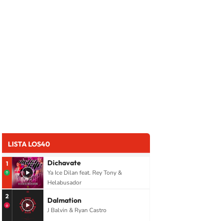
LISTA LOS40
Dichavate
1
Ya Ice Dilan feat. Rey Tony &
Helabusador
2
Dalmation
J Balvin & Ryan Castro