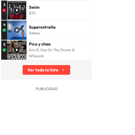
3
Swim
BTS
4
Superestrella
Aitana
Pico y chao
5
Kris R, Ovy On The Drums &
WSound
Ver toda la lista