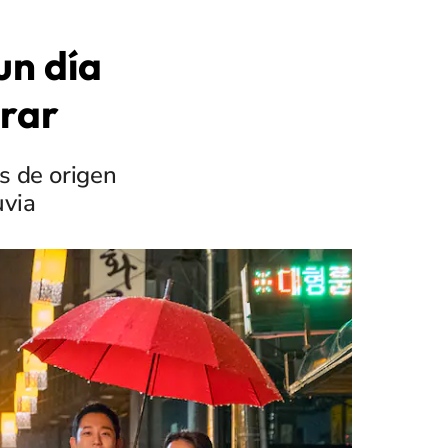
un día
orar
s de origen
uvia