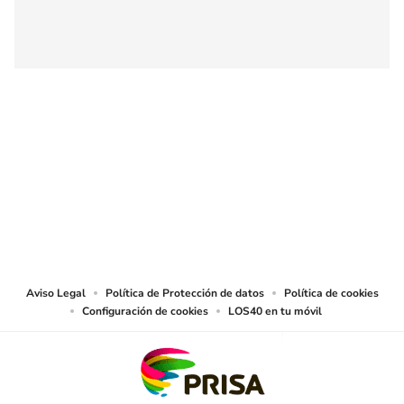
SIGUE A
LOS40 COLOMBIA
© CARACOL S.A. Todos los derechos reservados.
CARACOL S.A. realiza una reserva expresa de las reproducciones y usos de
las obras y otras prestaciones accesibles desde este sitio web a medios de
lectura mecánica u otros medios que resulten adecuados.
Aviso Legal
Política de Protección de datos
Política de cookies
Configuración de cookies
LOS40 en tu móvil