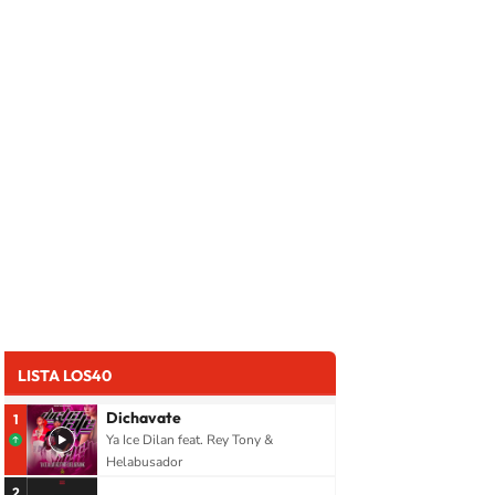
LISTA LOS40
Dichavate
1
Ya Ice Dilan feat. Rey Tony &
Helabusador
2