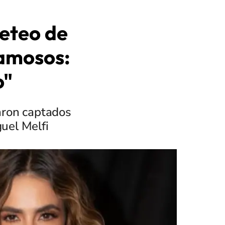
ueteo de
Famosos:
o"
aron captados
uel Melfi