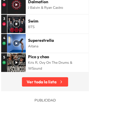
Dalmation
J Balvin & Ryan Castro
3
Swim
BTS
4
Superestrella
Aitana
Pico y chao
5
Kris R, Ovy On The Drums &
WSound
Ver toda la lista