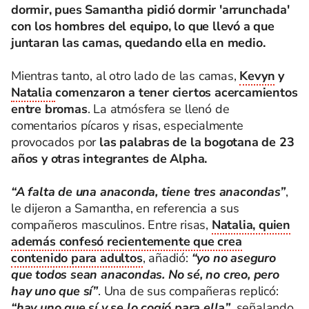
dormir, pues Samantha pidió dormir 'arrunchada'
con los hombres del equipo, lo que llevó a que
juntaran las camas, quedando ella en medio.
Mientras tanto, al otro lado de las camas,
Kevyn
y
Natalia
comenzaron a tener ciertos acercamientos
entre bromas
. La atmósfera se llenó de
comentarios pícaros y risas, especialmente
provocados por
las palabras de la bogotana de 23
años y otras integrantes de Alpha.
“A falta de una anaconda, tiene tres anacondas”
,
le dijeron a Samantha, en referencia a sus
compañeros masculinos. Entre risas,
Natalia, quien
además confesó recientemente que crea
contenido para adultos
, añadió:
“yo no aseguro
que todos sean anacondas. No sé, no creo, pero
hay uno que sí”
. Una de sus compañeras replicó:
“hay uno que sí y se lo cogió para ella”
, señalando