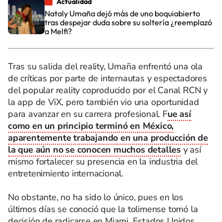
Actualidad
Nataly Umaña dejó más de uno boquiabierto
tras despejar duda sobre su soltería ¿reemplazó
a Melfi?
Tras su salida del reality, Umaña enfrentó una ola
de críticas por parte de internautas y espectadores
del popular reality coproducido por el Canal RCN y
la app de ViX, pero también vio una oportunidad
para avanzar en su carrera profesional. F
ue así
como en un principio terminó en México,
aparentemente trabajando en una producción de
la que aún no se conocen muchos detalles
y así
mismo fortalecer su presencia en la industria del
entretenimiento internacional.
No obstante, no ha sido lo único, pues en los
últimos días se conoció que la tolimense tomó la
decisión de radicarse en Miami, Estados Unidos,