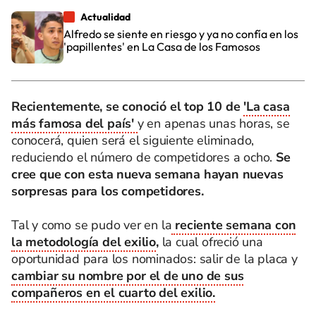
Actualidad
Alfredo se siente en riesgo y ya no confía en los
'papillentes' en La Casa de los Famosos
Recientemente, se conoció el top 10 de
'La casa
más famosa del país'
y en apenas unas horas, se
conocerá, quien será el siguiente eliminado,
reduciendo el número de competidores a ocho.
Se
cree que con esta nueva semana hayan nuevas
sorpresas para los competidores.
Tal y como se pudo ver en la
reciente semana con
la metodología del exilio
,
la cual ofreció una
oportunidad para los nominados: salir de la placa y
cambiar su nombre por el de uno de sus
compañeros en el cuarto del exilio.