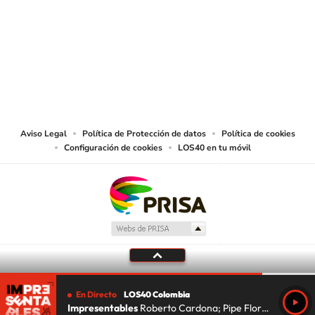
SIGUE A
LOS40 COLOMBIA
© CARACOL S.A. Todos los derechos reservados.
CARACOL S.A. realiza una reserva expresa de las reproducciones y usos de
las obras y otras prestaciones accesibles desde este sitio web a medios de
lectura mecánica u otros medios que resulten adecuados.
Aviso Legal
Política de Protección de datos
Política de cookies
Configuración de cookies
LOS40 en tu móvil
En Directo
LOS40 Colombia
Impresentables
Roberto Cardona; Pipe Florez; Lu Da Silva