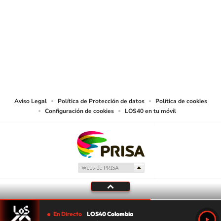
SIGUE A
LOS40 COLOMBIA
© CARACOL S.A. Todos los derechos reservados.
CARACOL S.A. realiza una reserva expresa de las reproducciones y usos de
las obras y otras prestaciones accesibles desde este sitio web a medios de
lectura mecánica u otros medios que resulten adecuados.
Aviso Legal
Política de Protección de datos
Política de cookies
Configuración de cookies
LOS40 en tu móvil
En Directo
LOS40 Colombia