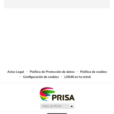
SIGUE A
LOS40 COLOMBIA
© CARACOL S.A. Todos los derechos reservados.
CARACOL S.A. realiza una reserva expresa de las reproducciones y usos de
las obras y otras prestaciones accesibles desde este sitio web a medios de
lectura mecánica u otros medios que resulten adecuados.
Aviso Legal
Política de Protección de datos
Política de cookies
Configuración de cookies
LOS40 en tu móvil