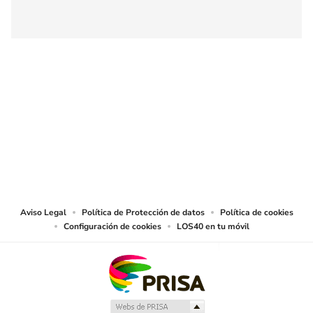
SIGUE A
LOS40 COLOMBIA
© CARACOL S.A. Todos los derechos reservados.
CARACOL S.A. realiza una reserva expresa de las reproducciones y usos de
las obras y otras prestaciones accesibles desde este sitio web a medios de
lectura mecánica u otros medios que resulten adecuados.
Aviso Legal
Política de Protección de datos
Política de cookies
Configuración de cookies
LOS40 en tu móvil