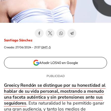
Santiago Sánchez
Creada:
27/06/2024 - 21:57
GMT-5
Añadir LOS40 en Google
Greeicy Rendón se distingue por su honestidad al
hablar de su vida personal, mostrando a menudo
una faceta auténtica y sin pretensiones ante sus
seguidores
. Esta naturalidad le ha permitido ganar
una gran audiencia, y tanto los medios de