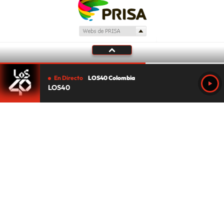
En Directo
LOS40 Colombia
LOS40
Tu audio se ha acabado.
Te redirigiremos al directo.
5 "
DIRECTO
CANCELAR