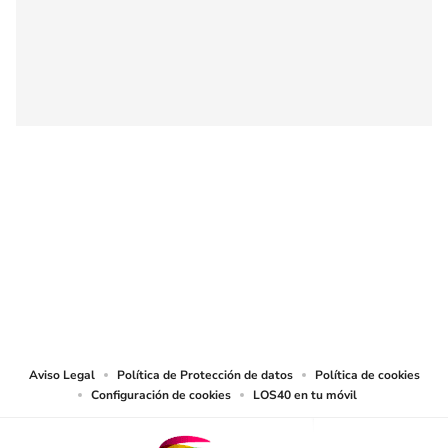
SIGUE A
LOS40 COLOMBIA
© CARACOL S.A. Todos los derechos reservados.
CARACOL S.A. realiza una reserva expresa de las reproducciones y usos de
las obras y otras prestaciones accesibles desde este sitio web a medios de
lectura mecánica u otros medios que resulten adecuados.
Aviso Legal
Política de Protección de datos
Política de cookies
Configuración de cookies
LOS40 en tu móvil